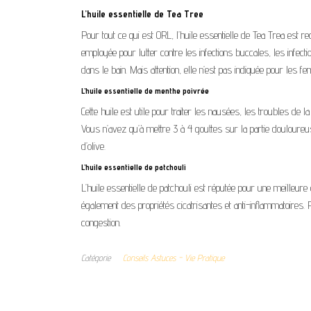
L’huile essentielle de Tea Tree
Pour tout ce qui est ORL, l’huile essentielle de Tea Trea est r
employée pour lutter contre les infections buccales, les infec
dans le bain. Mais attention, elle n’est pas indiquée pour les 
L’huile essentielle de menthe poivrée
Cette huile est utile pour traiter les nausées, les troubles de l
Vous n’avez qu’à mettre 3 à 4 gouttes sur la partie douloureus
d’olive.
L’huile essentielle de patchouli
L’huile essentielle de patchouli est réputée pour une meilleur
également des propriétés cicatrisantes et anti-inflammatoires
congestion.
Catégorie
Conseils Astuces - Vie Pratique