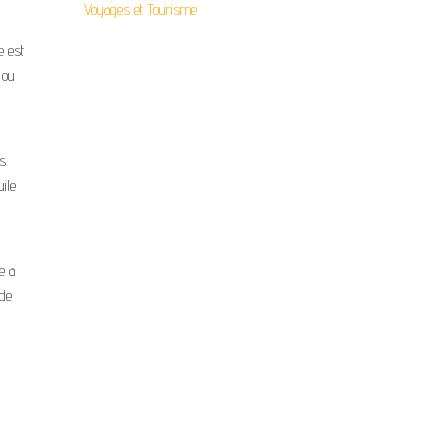
Voyages et Tourisme
e est
 ou
s.
uile
e a
 de