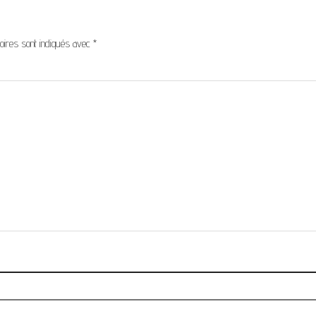
oires sont indiqués avec
*