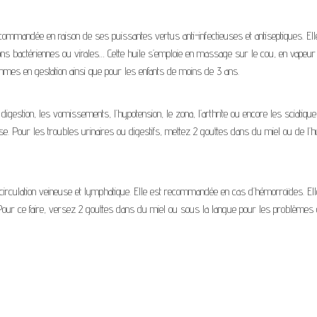
ecommandée en raison de ses puissantes vertus anti-infectieuses et antiseptiques. Ell
tions bactériennes ou virales… Cette huile s’emploie en massage sur le cou, en vapeur
femmes en gestation ainsi que pour les enfants de moins de 3 ans.
a digestion, les vomissements, l’hypotension, le zona, l’arthrite ou encore les sciatique
e. Pour les troubles urinaires ou digestifs, mettez 2 gouttes dans du miel ou de l’h
e circulation veineuse et lymphatique. Elle est recommandée en cas d’hémorroïdes. Ell
. Pour ce faire, versez 2 gouttes dans du miel ou sous la langue pour les problèmes