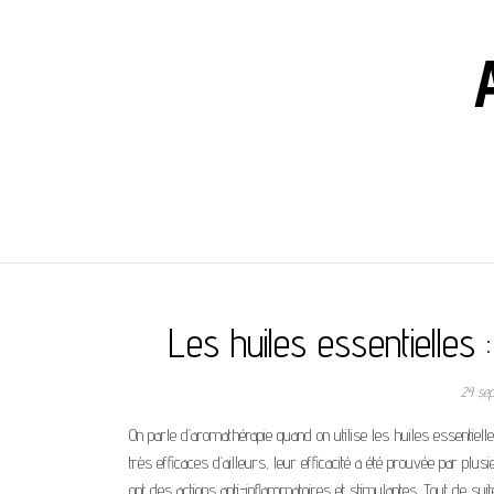
Les huiles essentielles
24 se
On parle d’aromathérapie quand on utilise les huiles essentiell
très efficaces d’ailleurs, leur efficacité a été prouvée par plusi
ont des actions anti-inflammatoires et stimulantes. Tout de suit