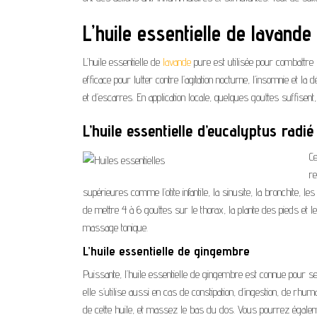
L’huile essentielle de lavande
L’huile essentielle de
lavande
pure est utilisée pour combattre
efficace pour lutter contre l’agitation nocturne, l’insomnie et l
et d’escarres. En application locale, quelques gouttes suffisent,
L’huile essentielle d’eucalyptus radié
Ce
re
supérieures comme l’otite infantile, la sinusite, la bronchite, l
de mettre 4 à 6 gouttes sur le thorax, la plante des pieds et le
massage tonique.
L’huile essentielle de gingembre
Puissante, l’huile essentielle de gingembre est connue pour ses 
elle s’utilise aussi en cas de constipation, d’ingestion, de rhu
de cette huile, et massez le bas du dos. Vous pourrez égaleme