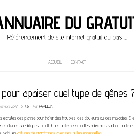
ANNUAIRE DU GRATUI
Référencement de site internet gratuit ou pas …
ACCUEIL
CONTACT
 : pour apaiser quel type de gênes 
ptembre 2019
0
Par
PAPILLON
es extraites des plantes pour traiter des troubles, des douleurs ou des maladies. Ell
eurs études scientifiques. En effet, les huiles essentielles antivirales sont antibactérie
e, voici les
astuces de grand-mère avec des huiles essentielles
.