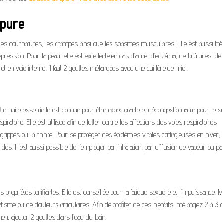
 pure
 les courbatures, les crampes ainsi que les spasmes musculaires. Elle est aussi tr
a dépression. Pour la peau, elle est excellente en cas d’acné, d’eczéma, de brûlures, de
 et en voie interne, il faut 2 gouttes mélangées avec une cuillère de miel.
tte huile essentielle est connue pour être expectorante et décongestionnante pour le
spiratoire. Elle est utilisée afin de lutter contre les affections des voies respiratoires
es grippes ou la rhinite. Pour se protéger des épidémies virales contagieuses en hiver, i
 dos. Il est aussi possible de l’employer par inhalation, par diffusion de vapeur ou pa
propriétés tonifiantes. Elle est conseillée pour la fatigue sexuelle et l’impuissance. 
matisme ou de douleurs articulaires. Afin de profiter de ces bienfaits, mélangez 2 à 3 
nt ajouter 2 gouttes dans l’eau du bain.