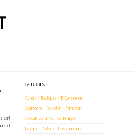
T
CATÉGORIES
?
Achats – Boutiques – E-Commerce
Apprendre – Education – Formation
es sont
Conseils Astuces – Vie Pratique
nnes et
Ecologie – Nature – Environnement