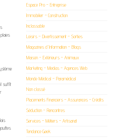
Espace Pro – Entreprise
Immobilier – Construction
Inclassable
ès
 plaies
Loisirs – Divertissement – Sorties
Magazines d'Information – Blogs
Maison – Extérieurs – Animaux
Marketing – Medias – Agences Web
 système
Monde Médical – Paramédical
l suffit
Non classé
r
Placements Financiers – Assurances – Crédits
Séduction – Rencontres
Mais
Services – Métiers – Artisanat
gouttes
Tendance Geek